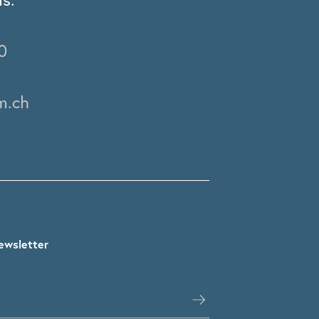
0
m.ch
ewsletter