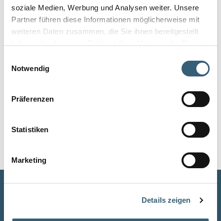
soziale Medien, Werbung und Analysen weiter. Unsere
Partner führen diese Informationen möglicherweise mit
weiteren Daten zusammen, die Sie ihnen bereitgestellt
haben oder die sie im Rahmen Ihrer Nutzung der Dienste
gesammelt haben.
Einwilligungsauswahl
Notwendig
Präferenzen
Statistiken
Marketing
Designing rooms for living, together.
Details zeigen
Arrange an appointment for your