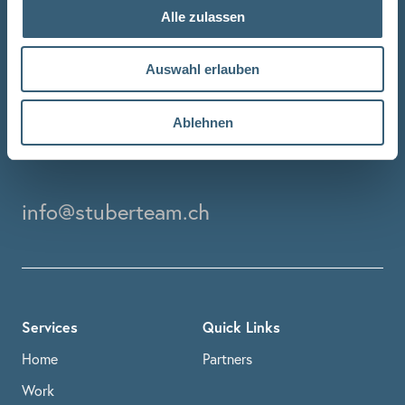
personal consultation.
Alle zulassen
Auswahl erlauben
Please contact us:
Ablehnen
+41 41 799 87 00
info@stuberteam.ch
Services
Quick Links
Home
Partners
Work