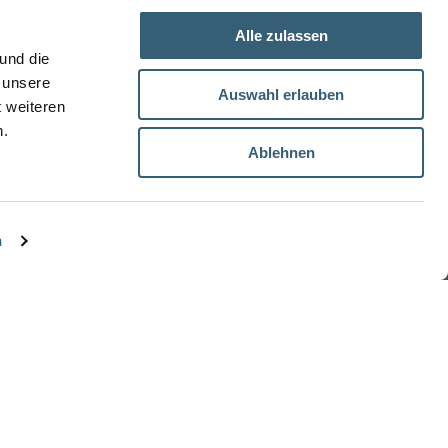
Alle zulassen
und die
 unsere
Auswahl erlauben
t weiteren
n.
Ablehnen
Data protection
Impressum
n