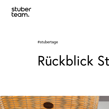
Input Value
#stubertage
Rückblick S